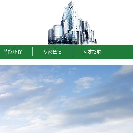
节能环保
专家登记
人才招聘