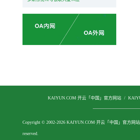
KAIYUN.COM·开云「中国」官方网站
/
KAI
Copyright © 2002-2026 KAIYUN.COM·开云「中国」官方网站 Al
reserved.