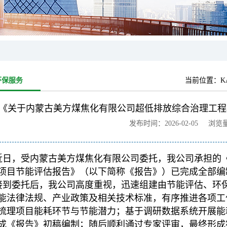
环保服务
当前位置：
K
《关于内蒙古美方煤焦化有限公司超低排放综合治理工程
发布时间：2026-02-05 浏览
近日，受内蒙古美方煤焦化有限公司委托，我公司承担的
项目节能评估报告》（以下简称《报告》）已完成全部编
接到委托后，我公司高度重视，迅速组建由节能评估、环
能法律法规、产业政策及相关技术标准，有序推进各项工
梳理项目能耗环节与节能潜力；基于调研数据系统开展能
成《报告》初稿编制；随后顺利通过专家评审，最终形成