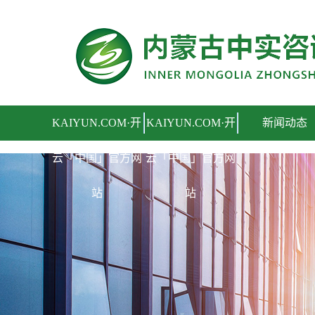
KAIYUN.COM·开云「中国」官方网站
KAIYUN.COM·开
KAIYUN.COM·开
新闻动态
云「中国」官方网
云「中国」官方网
站
站