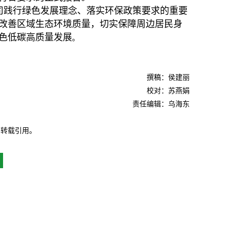
司践行绿色发展理念、落实环保政策要求的重要
改善区域生态环境质量，切实保障周边居民身
色低碳高质量发展
。
撰稿：侯建丽
校对：苏燕娟
责任编辑：乌海东
自转载引用。