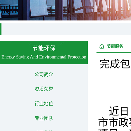
节能服务
节能环保
Energy Saving And Environmental Protection
完成包
公司简介
资质荣誉
行业地位
近日
专业团队
市市政