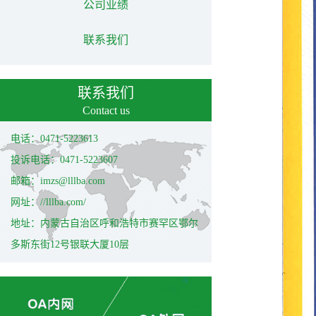
公司业绩
联系我们
联系我们
Contact us
电话：0471-5223613
投诉电话：0471-5223607
邮箱：imzs@lllba.com
网址：//lllba.com/
地址：内蒙古自治区呼和浩特市赛罕区鄂尔
多斯东街12号银联大厦10层