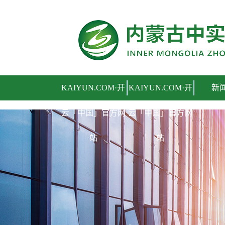
KAIYUN.COM·开云「中国」官方网站
KAIYUN.COM·开
KAIYUN.COM·开
新
云「中国」官方网
云「中国」官方网
站
站