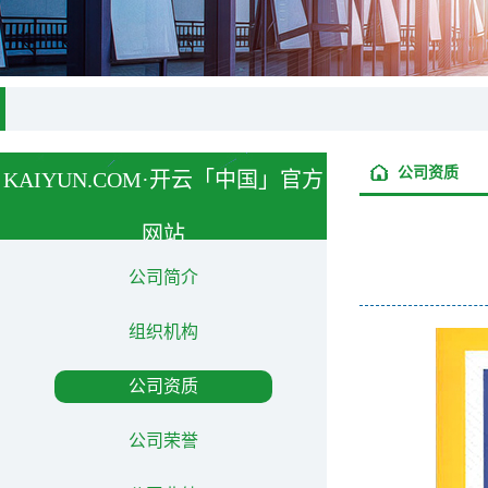
公司资质
KAIYUN.COM·开云「中国」官方
网站
About us
公司简介
组织机构
公司资质
公司荣誉