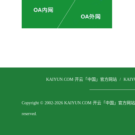
KAIYUN.COM·开云「中国」官方网站
/
KAI
Copyright © 2002-2026 KAIYUN.COM·开云「中国」官方网站 Al
reserved.