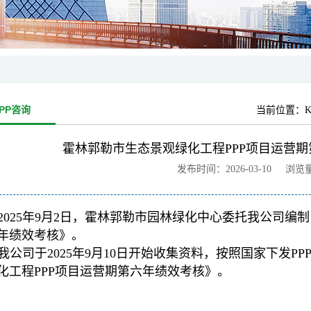
PP咨询
当前位置：
霍林郭勒市生态景观绿化工程PPP项目运营
发布时间：2026-03-10 浏览
2025年9月2日，霍林郭勒市园林绿化中心委托我公司编
年绩效考核》。
我公司于2025年9月10日开始收集资料，按照国家下发
化工程PPP项目运营期第六年绩效考核》。