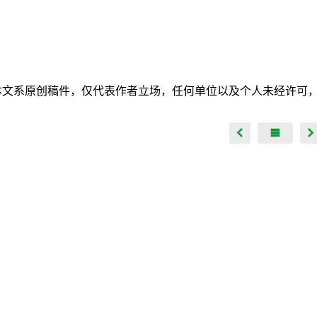
本文系原创稿件，仅代表作者立场，任何单位以及个人未经许可