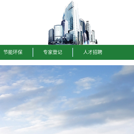
节能环保
专家登记
人才招聘