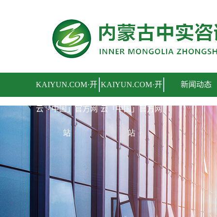
KAIYUN.COM·开云「中国」官方网站
KAIYUN.COM·开
KAIYUN.COM·开
新闻动态
云「中国」官方网
云「中国」官方网
站
站