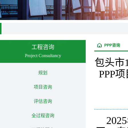
PPP咨询
工程咨询
Project Consultancy
包头市
PPP
规划
项目咨询
评估咨询
全过程咨询
20