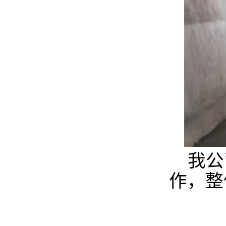
我公
作，整