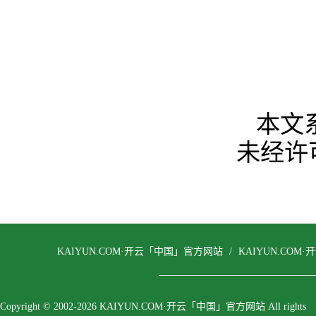
本文
未经许
KAIYUN.COM·开云「中国」官方网站
/
KAIYUN.CO
Copyright © 2002-2026 KAIYUN.COM·开云「中国」官方网站 All rights