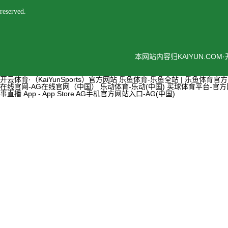
reserved.
本网站内容归KAIYUN.C
开云体育·（KaiYunSports）官方网站
乐鱼体育-乐鱼全站 | 乐鱼体育官
在线官网-AG在线官网（中国）
乐动体育-乐动(中国)
买球体育平台-官
事直播 App - App Store
AG手机官方网站入口-AG(中国)