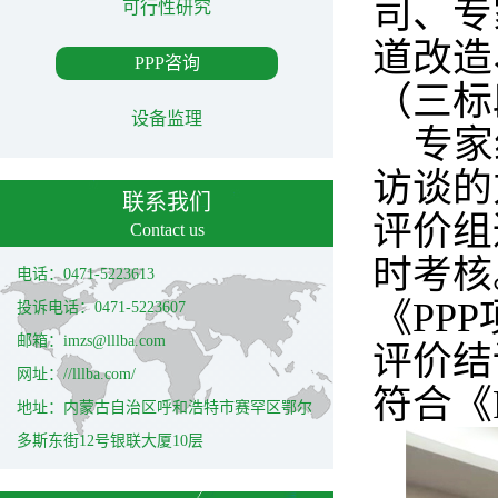
司、专
可行性研究
道改造
PPP咨询
（三标
设备监理
专家
访谈的
联系我们
评价组
Contact us
时考核
电话：0471-5223613
《
PPP
投诉电话：0471-5223607
邮箱：imzs@lllba.com
评价结
网址：//lllba.com/
符合《
地址：内蒙古自治区呼和浩特市赛罕区鄂尔
多斯东街12号银联大厦10层