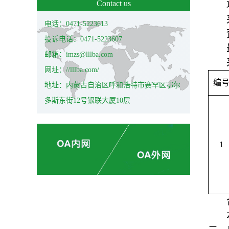
Contact us
电话：0471-5223613
投诉电话：0471-5223607
邮箱：imzs@lllba.com
网址：//lllba.com/
编
地址：内蒙古自治区呼和浩特市赛罕区鄂尔
多斯东街12号银联大厦10层
1