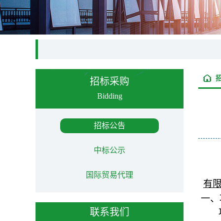
招标采购
Bidding
招标公告
中标公示
国际贸易代理
有
一、
联系我们