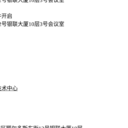
号银联大厦10层3号会议室
件开启
号银联大厦10层3号会议室
技术中心