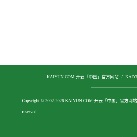
KAIYUN.COM·开云「中国」官方网站
/
KAI
Copyright © 2002-2026 KAIYUN.COM·开云「中国」官方网站 Al
reserved.