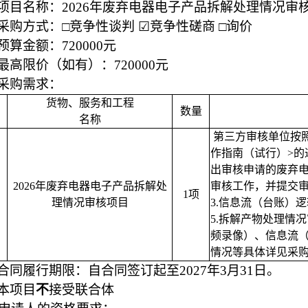
项目名称：2026年废弃电器电子产品拆解处理情况审
采购方式：□竞争性谈判 ☑竞争性磋商 □询价
预算金额：720000元
最高限价（如有）：720000元
采购需求：
货物、服务和工程
号
数量
名称
第三方审核单位
按
作指南（试行）>的
出审核申请的
废弃
2026年废弃电器电子产品拆解处
审核工作，
并提交
1
项
理情况审核项目
3.信息流（台账）
5.
拆解产物处理情况
频录像）、信息流（
情况等具体详见采
合同履行期限：自合同签订起至2027年3月31日。
本项目
不
接受联合体