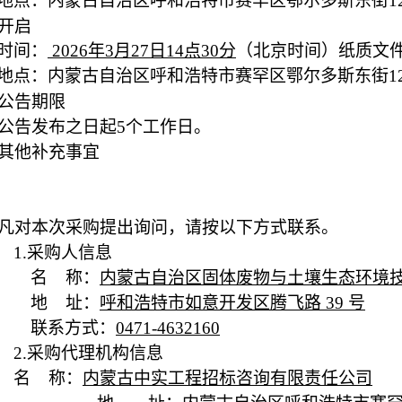
地点：内蒙古自治区呼和浩特市赛罕区鄂尔多斯东街12
开启
时间：
2026年3月27日14点30分
（北京时间）纸质文
地点：内蒙古自治区呼和浩特市赛罕区鄂尔多斯东街12
公告期限
公告发布之日起5个工作日。
其他补充事宜
凡对本次采购提出询问，请按以下方式联系。
1.
采购人信息
名 称：
内蒙古自治区固体废物与土壤生态环境
地 址：
呼和浩特市如意开发区腾飞路 39 号
联系方式：
0471-4632160
2.
采购代理机构信息
名 称：
内蒙古中实工程招标咨询有限责任公司