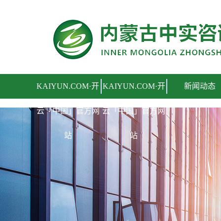
KAIYUN.COM·开云「中国」官方网站
KAIYUN.COM·开
KAIYUN.COM·开
新闻动态
云「中国」官方网
云「中国」官方网
站
站