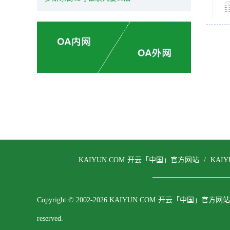
KAIYUN.COM·开云「中国」官方网站
/
KAI
Copyright © 2002-2026 KAIYUN.COM·开云「中国」官方网站 Al
reserved.