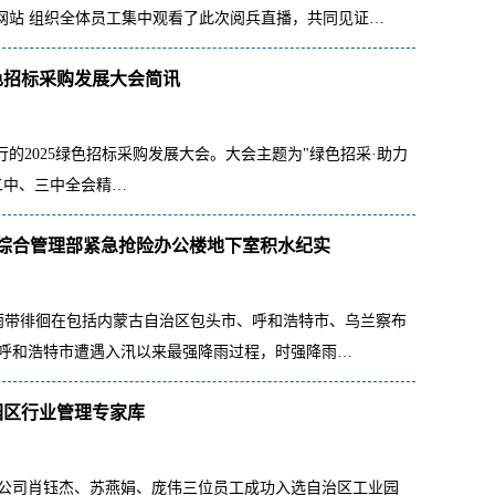
官方网站 组织全体员工集中观看了此次阅兵直播，共同见证…
色招标采购发展大会简讯
行的2025绿色招标采购发展大会。大会主题为"绿色招采·助力
二中、三中全会精…
—综合管理部紧急抢险办公楼地下室积水纪实
降雨带徘徊在包括内蒙古自治区包头市、呼和浩特市、乌兰察布
呼和浩特市遭遇入汛以来最强降雨过程，时强降雨…
园区行业管理专家库
公司肖钰杰、苏燕娟、庞伟三位员工成功入选自治区工业园