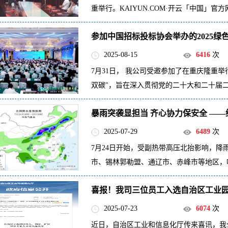
重举行。KAIYUN.COM·开云「中国」
参加中国招标投标协会举办的2025绿
2025-08-15
6416
次
7月31日， 我公司受邀参加了在重庆隆重举
双碳"，旨在深入贯彻党的二十大和二十届
暴雨突袭显担当 齐心协力保安全 —
2025-07-29
6489
次
7月24日开始，受副热带高压北抬影响，
市、锡林郭勒盟、通辽市、赤峰市等地区，
喜报！我司三位员工入选自治区工业
2025-07-23
6074
次
近日，自治区工业和信息化厅传来喜讯，我