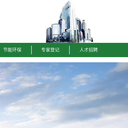
节能环保
专家登记
人才招聘