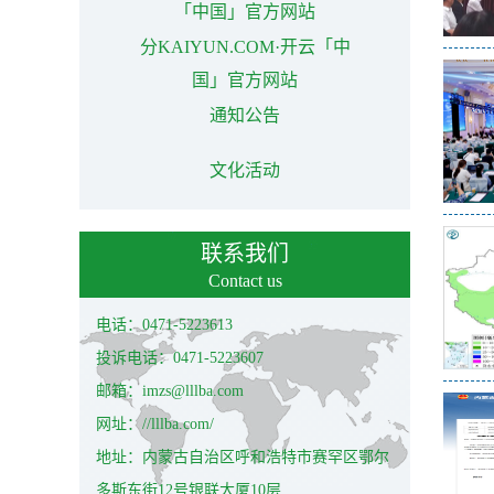
「中国」官方网站
分KAIYUN.COM·开云「中
国」官方网站
通知公告
文化活动
联系我们
Contact us
电话：0471-5223613
投诉电话：0471-5223607
邮箱：imzs@lllba.com
网址：//lllba.com/
地址：内蒙古自治区呼和浩特市赛罕区鄂尔
多斯东街12号银联大厦10层