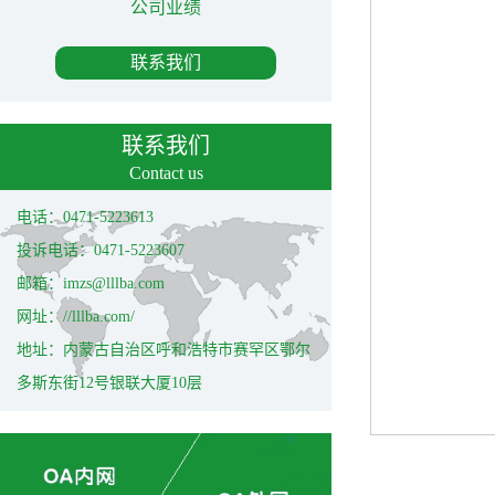
公司业绩
联系我们
联系我们
Contact us
电话：0471-5223613
投诉电话：0471-5223607
邮箱：imzs@lllba.com
网址：//lllba.com/
地址：内蒙古自治区呼和浩特市赛罕区鄂尔
多斯东街12号银联大厦10层