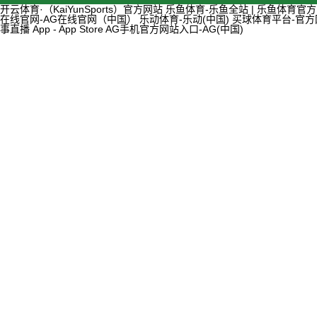
开云体育·（KaiYunSports）官方网站
乐鱼体育-乐鱼全站 | 乐鱼体育官
在线官网-AG在线官网（中国）
乐动体育-乐动(中国)
买球体育平台-官
事直播 App - App Store
AG手机官方网站入口-AG(中国)