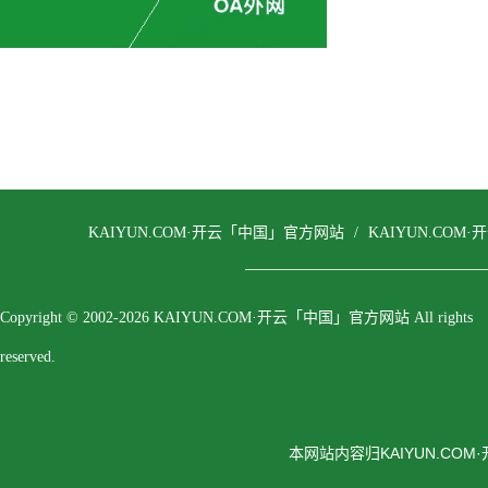
KAIYUN.COM·开云「中国」官方网站
/
KAIYUN.CO
Copyright © 2002-2026 KAIYUN.COM·开云「中国」官方网站 All rights
reserved.
本网站内容归KAIYUN.C