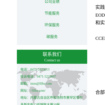
公司业绩
实践
节能服务
EO
和实
环保服务
碳服务
CC
联系我们
Contact us
电话：0471-5223613
投诉电话：0471-5223607
邮箱：imzs@lllba.com
网址：//lllba.com/
合部
地址：内蒙古自治区呼和浩特市赛罕区鄂尔
多斯东街12号银联大厦10层