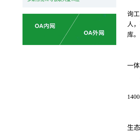
询工
人，
库。
一体
14
生