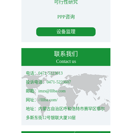
可行性研究
PPP咨询
设备监理
联系我们
Contact us
电话：0471-5223613
投诉电话：0471-5223607
邮箱：imzs@lllba.com
网址：//lllba.com/
地址：内蒙古自治区呼和浩特市赛罕区鄂尔
多斯东街12号银联大厦10层