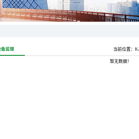
设备监理
当前位置：
K
暂无数据！