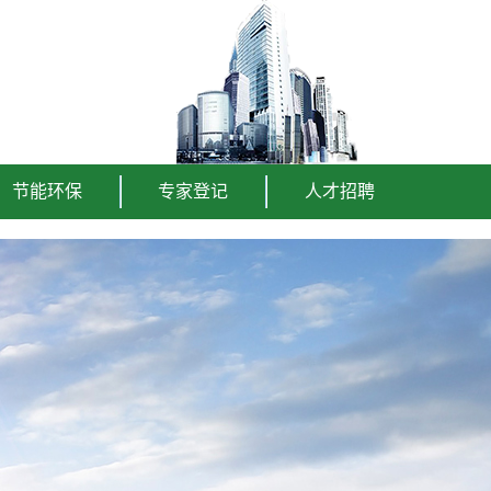
节能环保
专家登记
人才招聘