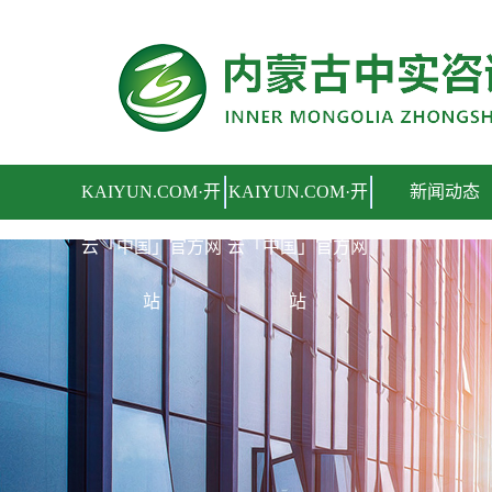
KAIYUN.COM·开云「中国」官方网站
KAIYUN.COM·开
KAIYUN.COM·开
新闻动态
云「中国」官方网
云「中国」官方网
站
站