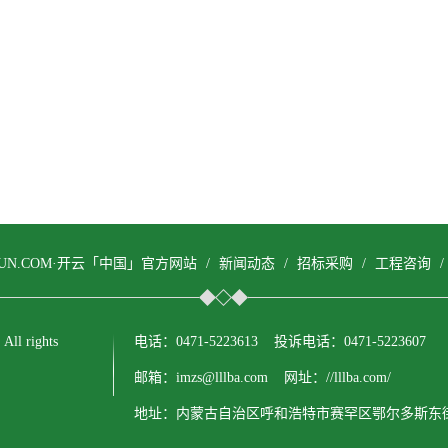
YUN.COM·开云「中国」官方网站
/
新闻动态
/
招标采购
/
工程咨询
l rights
电话：0471-5223613 投诉电话：0471-5223607
邮箱：imzs@lllba.com 网址：//lllba.com/
地址：内蒙古自治区呼和浩特市赛罕区鄂尔多斯东街