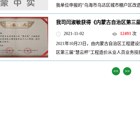
我单位申报的“乌海市乌达区城市棚户区改
我司闫淑敏获得《内蒙古自治区第三届
2021-11-02
12493
次
2021年10月23日，由内蒙古自治区工
区第三届“慧云杯”工程造价从业人员业务
<<
>>