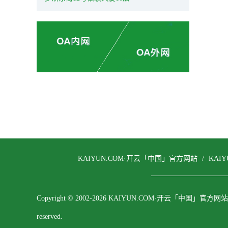
KAIYUN.COM·开云「中国」官方网站
/
KAI
Copyright © 2002-2026 KAIYUN.COM·开云「中国」官方网站 Al
reserved.