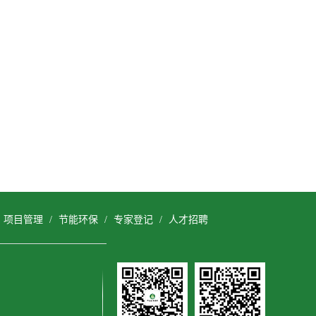
/
项目管理
/
节能环保
/
专家登记
/
人才招聘