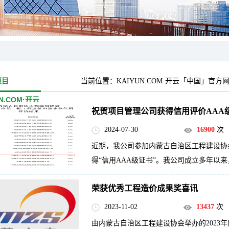
项目
当前位置：
KAIYUN.COM·开云「中国」官方
UN.COM·开云
祝贺项目管理公司获得信用评价AAA
」官方网站
2024-07-30
16900
次
近期，我公司参加内蒙古自治区工程建设协会
得“信用AAA级证书”。我公司成立多年以
荣获优秀工程造价成果奖喜讯
2023-11-02
13437
次
由内蒙古自治区工程建设协会举办的2023