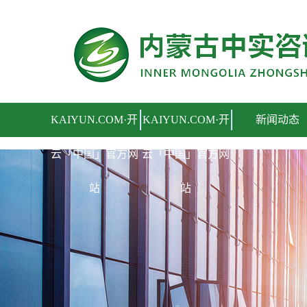
KAIYUN.COM·开云「中国」官方网站
KAIYUN.COM·开
KAIYUN.COM·开
新闻动态
云「中国」官方网
云「中国」官方网
站
站