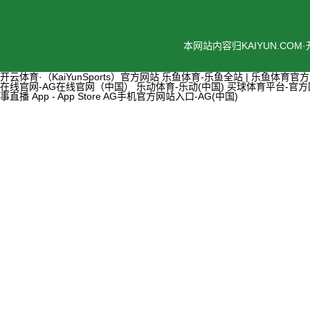
本网站内容归KAIYUN.C
开云体育·（KaiYunSports）官方网站
乐鱼体育-乐鱼全站 | 乐鱼体育官
在线官网-AG在线官网（中国）
乐动体育-乐动(中国)
买球体育平台-官
事直播 App - App Store
AG手机官方网站入口-AG(中国)